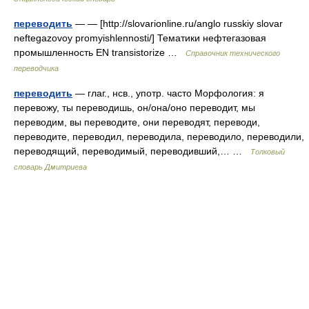
переводить
— — [http://slovarionline.ru/anglo russkiy slovar
neftegazovoy promyishlennosti/] Тематики нефтегазовая
промышленность EN transistorize …
Справочник технического
переводчика
переводить
— глаг., нсв., употр. часто Морфология: я
перевожу, ты переводишь, он/она/оно переводит, мы
переводим, вы переводите, они переводят, переводи,
переводите, переводил, переводила, переводило, переводили,
переводящий, переводимый, переводивший,… …
Толковый
словарь Дмитриева