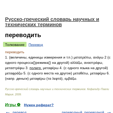
Русско-греческий словарь научных и
технических терминов
переводить
Толкование
Перевод
переводить
1. (величины, единицы измерения и т.п.) μετατρέπω, ανάγω 2 (с
одного процесса{
}режима{
} на другой) αλλάζω, αναστρέφω,
μεταστρέφω 3.
полигр.
μεταφέρω 4. (с одного языка на другой)
μεταφράζω 5. (с одного места на другое) μεταθέτω, μεταφέρω 6.
(напр. деньги) μεταφέρω (τα λεφτά), εμβάζω.
Русско-греческий словарь научных и технических терминов
.
Кефалиду-Павли
Мария
.
2009
.
Игры ⚽
Нужен реферат?
перевод
переводный, переводной