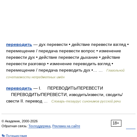
переводить
— дух перевести • действие перевести взгляд •
перемещение / передача перевести вопрос • изменение
перевести дух • действие перевести дыхание • действие
перевести разговор • изменение переводить взгляд •
перемещение / передача переводить дух •… …
Глагольной
сочетаемости непредметных имён
переводить
— I. ПЕРЕВОДИТЬ/ПЕРЕВЕСТИ
ПЕРЕВОДИТЬ/ПЕРЕВЕСТИ, изводить/извести, сводить/
свести II. перевод …
Словарь-тезаурус синонимов русской речи
© Академик, 2000-2026
18+
Обратная связь:
Техподдержка
,
Реклама на сайте
👣 Путешествия